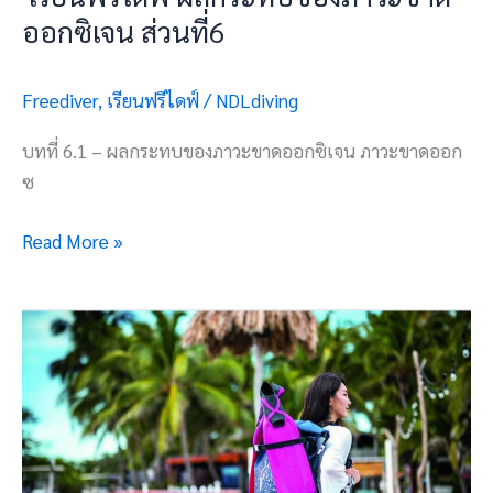
ที่6
ออกซิเจน ส่วนที่6
Freediver
,
เรียนฟรีไดฟ์
/
NDLdiving
บทที่ 6.1 – ผลกระทบของภาวะขาดออกซิเจน ภาวะขาดออก
ซ
Read More »
Freediver
ส่วน
ที่
4 อุปกรณ์
ดำ
น้ำ