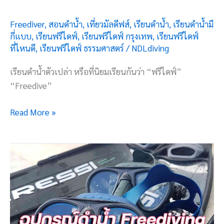
Freediver
,
สอนดำน้ำ
,
เที่ยวมัลดีฟส์
,
เรียนดำน้ำ
,
เรียนดำน้ำมี
กี่แบบ
,
เรียนฟรีไดฟ์
,
เรียนฟรีไดฟ์ กรุงเทพ
,
เรียนฟรีไดฟ์
ที่ไหนดี
,
เรียนฟรีไดฟ์ ธรรมศาสตร์
/
NDLdiving
เรียนดำน้ำตัวเปล่า หรือที่นิยมเรียนกันว่า “ฟรีไดฟ์”
“Freedive”
Read More »
Basic
Freediving
1
อุปกรณ์
ดำ
น้ำ