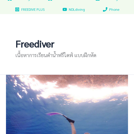
FREEDIVE PLUS
NDLdiving
Phone
Freediver
เนื้อหาการเรียนดำน้ำฟรีไดฟ์ แบบฝึกหัด
คอร์ส
เรียน
ฟรี
ไดฟ์
มหาวิทยาลัย
ธรรมศาสตร์
รังสิต