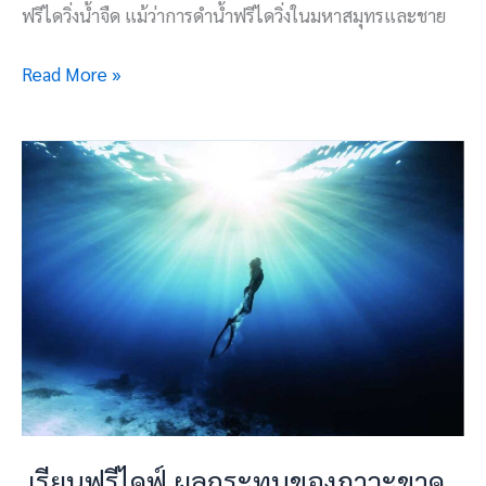
ฟรีไดวิ่งน้ำจืด แม้ว่าการดำน้ำฟรีไดวิ่งในมหาสมุทรและชาย
Read More »
เรียน
ฟรี
ไดฟ์
ผลก
ระ
ทบ
ของ
ภาวะ
ขาด
ออกซิเจน
ส่วน
เรียนฟรีไดฟ์ ผลกระทบของภาวะขาด