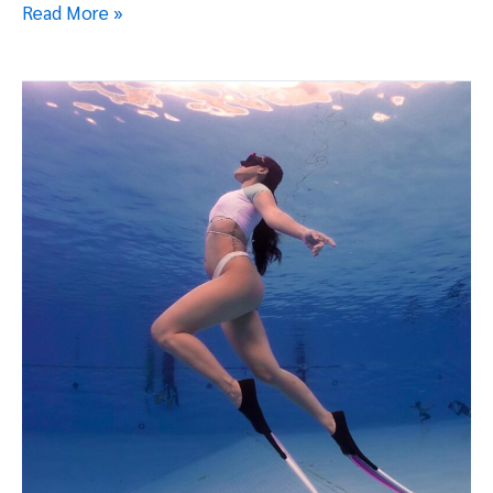
Read More »
Basic
Freediving
2
สรีรวิทยา
ของ
การ
ดำ
น้ำ
ฟรี
ได
วิ่ง