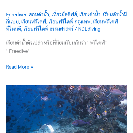
Freediver
,
สอนดำน้ำ
,
เที่ยวมัลดีฟส์
,
เรียนดำน้ำ
,
เรียนดำน้ำมี
กี่แบบ
,
เรียนฟรีไดฟ์
,
เรียนฟรีไดฟ์ กรุงเทพ
,
เรียนฟรีไดฟ์
ที่ไหนดี
,
เรียนฟรีไดฟ์ ธรรมศาสตร์
/
NDLdiving
เรียนดำน้ำตัวเปล่า หรือที่นิยมเรียนกันว่า “ฟรีไดฟ์”
“Freedive”
Read More »
เรียน
ฟรี
ไดฟ์
แล้ว
ไป
มัลดีฟ