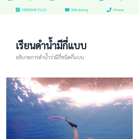
FREEDIVE PLUS
NDLdiving
Phone
เรียนดำน้ำมีกี่แบบ
อธิบายการดำน้ำว่ามีกี่ชนิดกี่แบบ
คอร์ส
เรียน
ฟรี
ไดฟ์
มหาวิทยาลัย
ธรรมศาสตร์
รังสิต