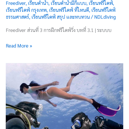
Freediver
,
เรียนดำน้ำ
,
เรียนดำน้ำมีกี่แบบ
,
เรียนฟรีไดฟ์
,
เรียนฟรีไดฟ์ กรุงเทพ
,
เรียนฟรีไดฟ์ ที่ไหนดี
,
เรียนฟรีไดฟ์
ธรรมศาสตร์
,
เรียนฟรีไดฟ์ สรุป และทบทวน
/
NDLdiving
Freediver ส่วนที่ 3 การฝึกฟรีไดฟ์วิ่ง บทที่ 3.1 | ระบบบ
Read More »
สิ่ง
ที่
ควร
รู้
ก่อน
เรียน
ดำ
น้ำ