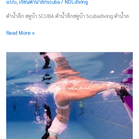
แบบ
,
เรียนดำน้ำลึกscuba
/
NDLdiving
ดำน้ำลึก สคูบ้า SCUBA ดำน้ำลึกสคูบ้า Scubadiving ดำน้ำล
Read More »
Basic
Freediving
3
ทักษะ
การ
ดำ
น้ำ
แบบ
ฟรี
ไดฟ์