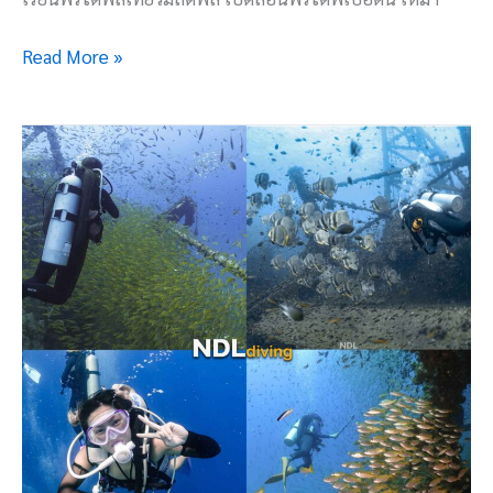
Read More »
เรียน
ดำ
น้ำ
ลึก
ส
คู
บ้า
SCUBA