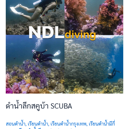
ส
คู
บ้า
SCUBA
ดำน้ำลึกสคูบ้า SCUBA
สอนดำน้ำ
,
เรียนดำน้ำ
,
เรียนดำน้ำกรุงเทพ
,
เรียนดำน้ำมีกี่