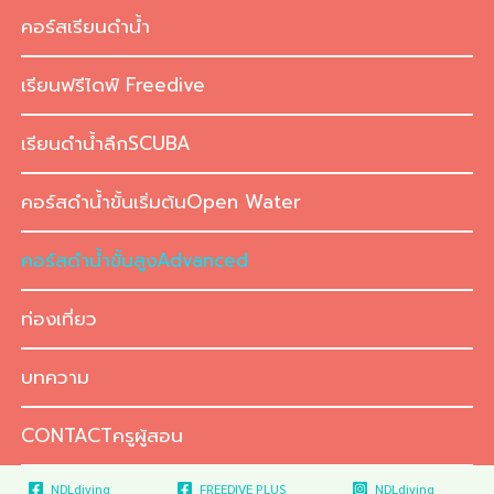
Skip
คอร์สเรียนดำน้ำ
to
content
เรียนฟรีไดฟ์ Freedive
เรียนดำน้ำลึกSCUBA
คอร์สดำน้ำขั้นเริ่มต้นOpen Water
คอร์สดำน้ำขั้นสูงAdvanced
ท่องเที่ยว
บทความ
CONTACTครูผู้สอน
NDLdiving
FREEDIVE PLUS
NDLdiving