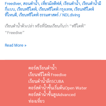
Freediver
,
สอนดำน้ำ
,
เที่ยวมัลดีฟส์
,
เรียนดำน้ำ
,
เรียนดำน้ำมี
กี่แบบ
,
เรียนฟรีไดฟ์
,
เรียนฟรีไดฟ์ กรุงเทพ
,
เรียนฟรีไดฟ์
ที่ไหนดี
,
เรียนฟรีไดฟ์ ธรรมศาสตร์
/
NDLdiving
เรียนดำน้ำตัวเปล่า หรือที่นิยมเรียนกันว่า “ฟรีไดฟ์”
“Freedive”
Read More »
คอร์สเรียนดำน้ำ
เรียนฟรีไดฟ์ Freedive
เรียนดำน้ำลึกSCUBA
คอร์สดำน้ำขั้นเริ่มต้นOpen Water
คอร์สดำน้ำขั้นสูงAdvanced
ท่องเที่ยว