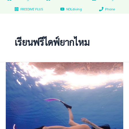
FREEDIVE PLUS
NDLdiving
Phone
เรียนฟรีไดฟ์ยากไหม
คอร์ส
เรียน
ฟรี
ไดฟ์
มหาวิทยาลัย
ธรรมศาสตร์
รังสิต