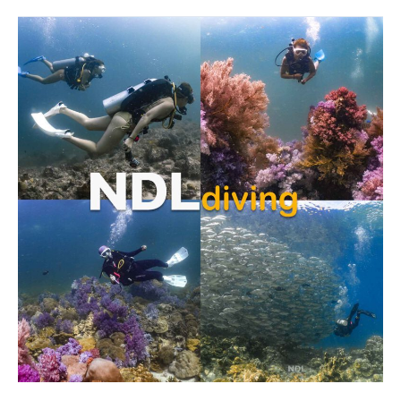
ดำ
น้ำ
ลึก
ส
คู
บ้า
SCUBA