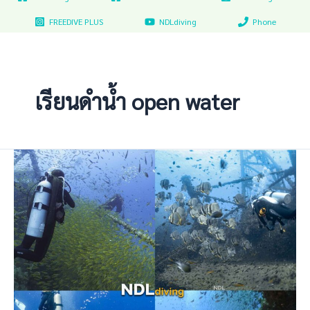
FREEDIVE PLUS
NDLdiving
Phone
เรียนดำน้ำ open water
เรียน
ดำ
น้ำ
ลึก
ส
คู
บ้า
SCUBA