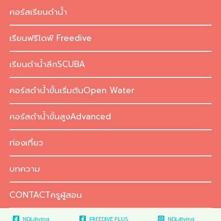
Skip
คอร์สเรียนดำน้ำ
to
content
เรียนฟรีไดฟ์ Freedive
เรียนดำน้ำลึกSCUBA
คอร์สดำน้ำขั้นเริ่มต้นOpen Water
คอร์สดำน้ำขั้นสูงAdvanced
ท่องเที่ยว
บทความ
CONTACTครูผู้สอน
NDLdiving
FREEDIVE PLUS
NDLdiving