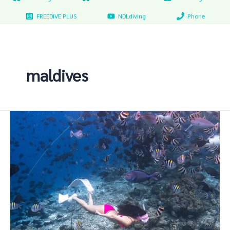
FREEDIVE PLUS
NDLdiving
Phone
maldives
เรียน
ฟรี
ไดฟ์
แล้ว
ไป
มัลดีฟ
ส์