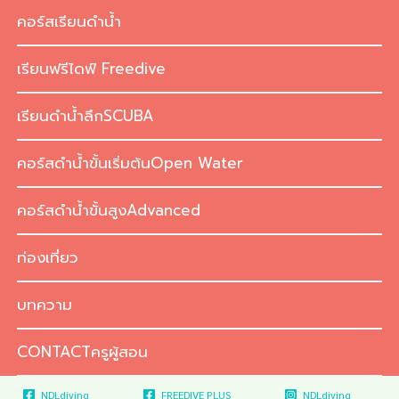
Skip
คอร์สเรียนดำน้ำ
to
content
เรียนฟรีไดฟ์ Freedive
เรียนดำน้ำลึกSCUBA
คอร์สดำน้ำขั้นเริ่มต้นOpen Water
คอร์สดำน้ำขั้นสูงAdvanced
ท่องเที่ยว
บทความ
CONTACTครูผู้สอน
NDLdiving
FREEDIVE PLUS
NDLdiving