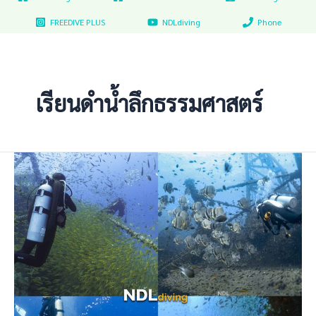
FREEDIVE PLUS
NDLdiving
Phone
เรียนดำน้ำลึกธรรมศาสตร์
เรียน
ดำ
น้ำ
ลึก
ส
คู
บ้า
SCUBA