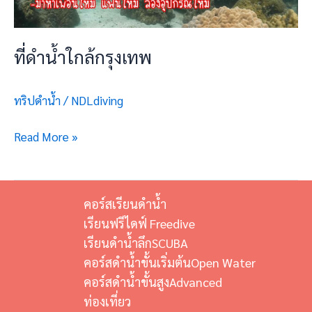
ที่ดำน้ำใกล้กรุงเทพ
ทริปดำน้ำ
/
NDLdiving
Read More »
คอร์สเรียนดำน้ำ
เรียนฟรีไดฟ์ Freedive
เรียนดำน้ำลึกSCUBA
คอร์สดำน้ำขั้นเริ่มต้นOpen Water
คอร์สดำน้ำขั้นสูงAdvanced
ท่องเที่ยว