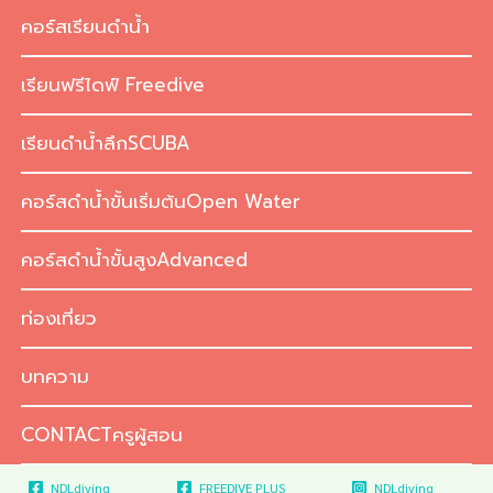
Skip
คอร์สเรียนดำน้ำ
to
content
เรียนฟรีไดฟ์ Freedive
เรียนดำน้ำลึกSCUBA
คอร์สดำน้ำขั้นเริ่มต้นOpen Water
คอร์สดำน้ำขั้นสูงAdvanced
ท่องเที่ยว
บทความ
CONTACTครูผู้สอน
NDLdiving
FREEDIVE PLUS
NDLdiving