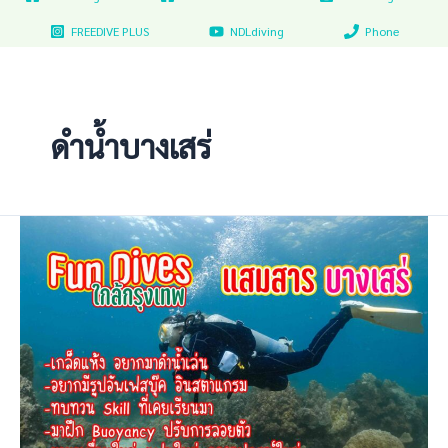
FREEDIVE PLUS
NDLdiving
Phone
ดำน้ำบางเสร่
ที่
ดำ
น้ำ
ใกล้
กรุงเทพ