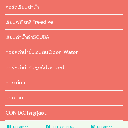
Skip
คอร์สเรียนดำน้ำ
to
content
เรียนฟรีไดฟ์ Freedive
เรียนดำน้ำลึกSCUBA
คอร์สดำน้ำขั้นเริ่มต้นOpen Water
คอร์สดำน้ำขั้นสูงAdvanced
ท่องเที่ยว
บทความ
CONTACTครูผู้สอน
NDLdiving
FREEDIVE PLUS
NDLdiving